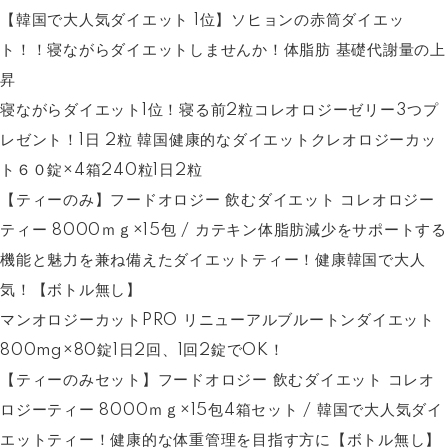
【韓国で大人気ダイエット 1位】ソヒョンの赤筒ダイエッ
ト！！寝ながらダイエットしませんか！体脂肪 基礎代謝量の上
昇
寝ながらダイエット1位！寝る前2粒コレオロジーゼリー3つプ
レゼント！1日 2粒 韓国健康的なダイエットクレオロジーカッ
ト６０錠×4箱240粒1日2粒
【ティーのみ】フードオロジー 飲むダイエット コレオロジー
ティー 8000ｍｇ×15包 / カテキン体脂肪減少をサポートする
機能と魅力を兼ね備えたダイエットティー！健康韓国で大人
気！【ボトル無し】
マンオロジーカットPRO リニューアルブルートンダイエット
800mg×80錠1日2回、1回2錠でOK！
【ティーのみセット】フードオロジー 飲むダイエット コレオ
ロジーティー 8000ｍｇ×15包4箱セット / 韓国で大人気ダイ
エットティー！健康的な体重管理を目指す方に【ボトル無し】