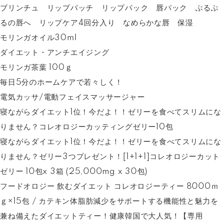
ブリンチュ リップパッチ リップパック 唇パック ぷるぷ
るの唇へ リップケア4回分入り なめらかな唇 保湿
モリンガオイル30ml
ダイエット・アンチエイジング
モリンガ茶葉 100ｇ
毎日5分のホームケアで若々しく！
電気カッサ/電動フェイスマッサージャー
寝ながらダイエット1位！今だよ！！ゼリーを食べてスリムにな
りません？コレオロジーカッティングゼリー10包
寝ながらダイエット1位！今だよ！！ゼリーを食べてスリムにな
りません？ゼリー3つプレゼント！[1+1+1]コレオロジーカット
ゼリー 10包x 3箱 (25,000mg x 30包)
フードオロジー 飲むダイエット コレオロジーティー 8000ｍ
ｇ×15包 / カテキン体脂肪減少をサポートする機能性と魅力を
兼ね備えたダイエットティー！健康韓国で大人気！【専用