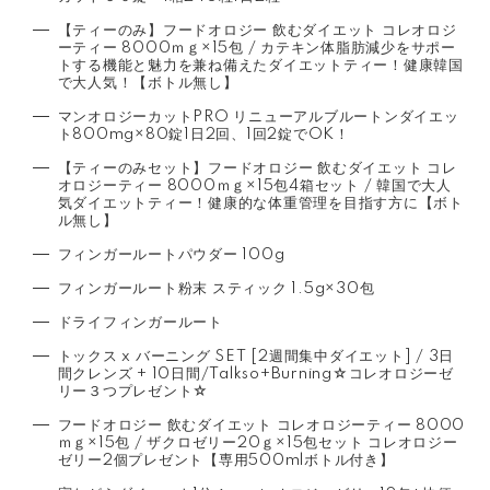
【ティーのみ】フードオロジー 飲むダイエット コレオロジ
ーティー 8000ｍｇ×15包 / カテキン体脂肪減少をサポー
トする機能と魅力を兼ね備えたダイエットティー！健康韓国
で大人気！【ボトル無し】
マンオロジーカットPRO リニューアルブルートンダイエッ
ト800mg×80錠1日2回、1回2錠でOK！
【ティーのみセット】フードオロジー 飲むダイエット コレ
オロジーティー 8000ｍｇ×15包4箱セット / 韓国で大人
気ダイエットティー！健康的な体重管理を目指す方に【ボト
ル無し】
フィンガールートパウダー 100g
フィンガールート粉末 スティック 1.5g×30包
ドライフィンガールート
トックス x バーニング SET [2週間集中ダイエット] / 3日
間クレンズ + 10日間/Talkso+Burning☆コレオロジーゼ
リー３つプレゼント☆
フードオロジー 飲むダイエット コレオロジーティー 8000
ｍｇ×15包 / ザクロゼリー20ｇ×15包セット コレオロジー
ゼリー2個プレゼント【専用500mlボトル付き】