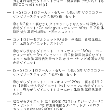
力を兼ね備えたダイエットティー！健康韓国で大人気！【専
用500mlボトル付き】
(1＋2) コレオロジーカットゼリー 10包x 1箱 ザクロコラー
ゲンゼリースティック15包×2箱 セット
寝る前2粒！！寝ながらダイエットしませんか～韓国大人気
赤筒ダイエット/Coleologyコレオロジー 60粒 1日 2粒 体
脂肪減少 基礎代謝量の上昇オススメ！！
コレオロジーダブルショット10日分 体脂肪、食後血糖上
昇、元気なダイエット、ストレス
寝ながら痩せるダイエット！！コレオロジー 180粒 、コレ
オロジーゼリー3つプレゼント！1日 2粒 韓国健康的なダイ
エット 体脂肪 基礎代謝量の上昇 オリーブヤング 韓国大人気
赤筒ダイエット
(2＋2) コレオロジーカットゼリー 10包x 2箱 ザクロコラー
ゲンゼリースティック 15包×2箱 セット
寝ながらダイエット！！コレオロジー120粒 、寝る前1日 2
粒 【韓国で大人気ダイエット 1位】ソヒョンの赤筒ダイエッ
ト！！寝ながらダイエットしませんか！体脂肪 基礎代謝量
の上昇
寝ながらダイエット1位！寝る前2粒コレオロジーゼリー3つ
プレゼント！1日 2粒 韓国健康的なダイエットクレオロジー
カット６０錠×4箱240粒1日2粒