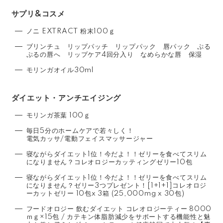
サプリ&コスメ
ノニ EXTRACT 粉末100ｇ
ブリンチュ リップパッチ リップパック 唇パック ぷる
ぷるの唇へ リップケア4回分入り なめらかな唇 保湿
モリンガオイル30ml
ダイエット・アンチエイジング
モリンガ茶葉 100ｇ
毎日5分のホームケアで若々しく！
電気カッサ/電動フェイスマッサージャー
寝ながらダイエット1位！今だよ！！ゼリーを食べてスリム
になりません？コレオロジーカッティングゼリー10包
寝ながらダイエット1位！今だよ！！ゼリーを食べてスリム
になりません？ゼリー3つプレゼント！[1+1+1]コレオロジ
ーカットゼリー 10包x 3箱 (25,000mg x 30包)
フードオロジー 飲むダイエット コレオロジーティー 8000
ｍｇ×15包 / カテキン体脂肪減少をサポートする機能性と魅