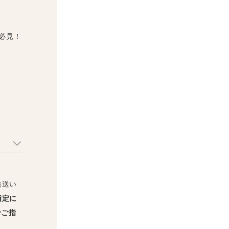
必見！
発送い
指定に
でご指