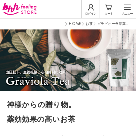
ログイン
カート
メニュー
HOME
お茶
グラビオーラ茶葉
100g
神様からの贈り物。
薬効効果の高いお茶