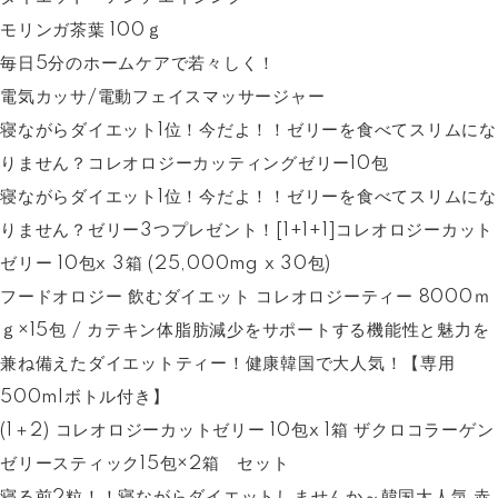
モリンガ茶葉 100ｇ
毎日5分のホームケアで若々しく！
電気カッサ/電動フェイスマッサージャー
寝ながらダイエット1位！今だよ！！ゼリーを食べてスリムにな
りません？コレオロジーカッティングゼリー10包
寝ながらダイエット1位！今だよ！！ゼリーを食べてスリムにな
りません？ゼリー3つプレゼント！[1+1+1]コレオロジーカット
ゼリー 10包x 3箱 (25,000mg x 30包)
フードオロジー 飲むダイエット コレオロジーティー 8000ｍ
ｇ×15包 / カテキン体脂肪減少をサポートする機能性と魅力を
兼ね備えたダイエットティー！健康韓国で大人気！【専用
500mlボトル付き】
(1＋2) コレオロジーカットゼリー 10包x 1箱 ザクロコラーゲン
ゼリースティック15包×2箱 セット
寝る前2粒！！寝ながらダイエットしませんか～韓国大人気 赤