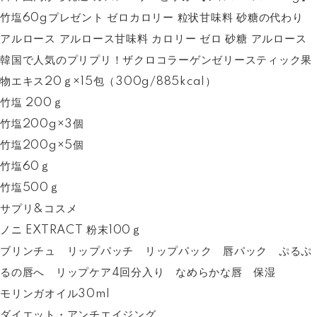
竹塩60gプレゼント ゼロカロリー 粒状甘味料 砂糖の代わり
アルロース アルロース甘味料 カロリー ゼロ 砂糖 アルロース
韓国で人気のプリプリ！ザクロコラーゲンゼリースティック果
物エキス20ｇ×15包（300g/885kcal）
竹塩 200ｇ
竹塩200g×3個
竹塩200g×5個
竹塩60ｇ
竹塩500ｇ
サプリ&コスメ
ノニ EXTRACT 粉末100ｇ
ブリンチュ リップパッチ リップパック 唇パック ぷるぷ
るの唇へ リップケア4回分入り なめらかな唇 保湿
モリンガオイル30ml
ダイエット・アンチエイジング