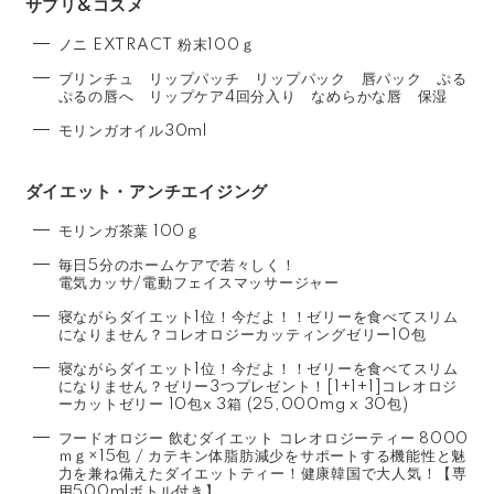
サプリ&コスメ
ノニ EXTRACT 粉末100ｇ
ブリンチュ リップパッチ リップパック 唇パック ぷる
ぷるの唇へ リップケア4回分入り なめらかな唇 保湿
モリンガオイル30ml
ダイエット・アンチエイジング
モリンガ茶葉 100ｇ
毎日5分のホームケアで若々しく！
電気カッサ/電動フェイスマッサージャー
寝ながらダイエット1位！今だよ！！ゼリーを食べてスリム
になりません？コレオロジーカッティングゼリー10包
寝ながらダイエット1位！今だよ！！ゼリーを食べてスリム
になりません？ゼリー3つプレゼント！[1+1+1]コレオロジ
ーカットゼリー 10包x 3箱 (25,000mg x 30包)
フードオロジー 飲むダイエット コレオロジーティー 8000
ｍｇ×15包 / カテキン体脂肪減少をサポートする機能性と魅
力を兼ね備えたダイエットティー！健康韓国で大人気！【専
用500mlボトル付き】