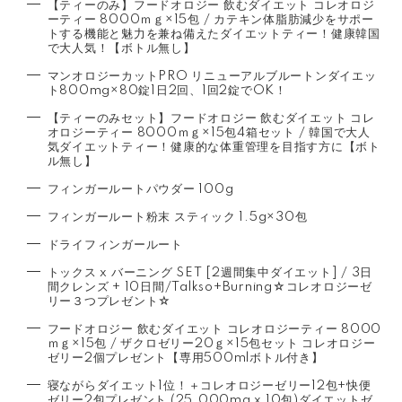
【ティーのみ】フードオロジー 飲むダイエット コレオロジ
ーティー 8000ｍｇ×15包 / カテキン体脂肪減少をサポー
トする機能と魅力を兼ね備えたダイエットティー！健康韓国
で大人気！【ボトル無し】
マンオロジーカットPRO リニューアルブルートンダイエッ
ト800mg×80錠1日2回、1回2錠でOK！
【ティーのみセット】フードオロジー 飲むダイエット コレ
オロジーティー 8000ｍｇ×15包4箱セット / 韓国で大人
気ダイエットティー！健康的な体重管理を目指す方に【ボト
ル無し】
フィンガールートパウダー 100g
フィンガールート粉末 スティック 1.5g×30包
ドライフィンガールート
トックス x バーニング SET [2週間集中ダイエット] / 3日
間クレンズ + 10日間/Talkso+Burning☆コレオロジーゼ
リー３つプレゼント☆
フードオロジー 飲むダイエット コレオロジーティー 8000
ｍｇ×15包 / ザクロゼリー20ｇ×15包セット コレオロジー
ゼリー2個プレゼント【専用500mlボトル付き】
寝ながらダイエット1位！＋コレオロジーゼリー12包+快便
ゼリー2包プレゼント (25,000mg x 10包)ダイエットゼ